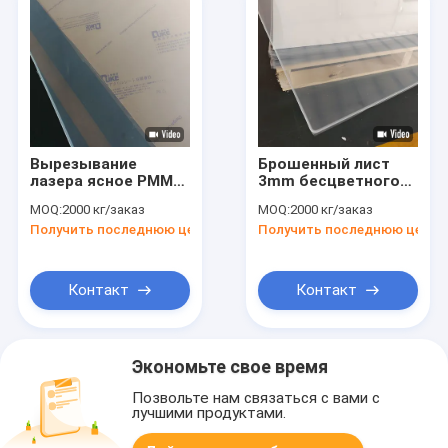
Вырезывание
Брошенный лист
лазера ясное PMMA
3mm бесцветного
бросило
барьера шума
MOQ:
2000 кг/заказ
MOQ:
2000 кг/заказ
прозрачный
меткрилата
Получить последнюю цену
Получить последнюю цену
акриловый лист
прозрачного
обшивает панелями
акриловый
3mm
Контакт
Контакт
Экономьте свое время
Позвольте нам связаться с вами с
лучшими продуктами.