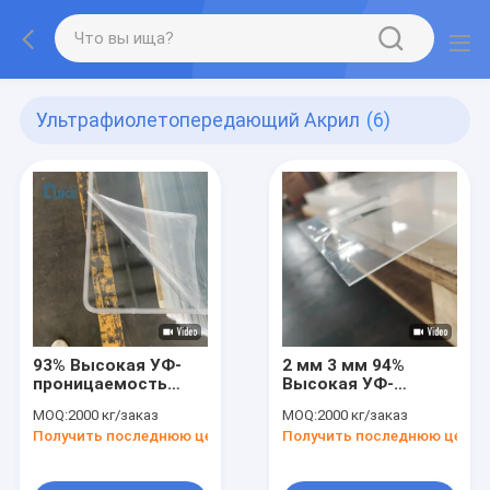
Ультрафиолетопередающий Акрил
(6)
93% Высокая УФ-
2 мм 3 мм 94%
проницаемость
Высокая УФ-
Чистая 2,8 мм литая
проницаемость
MOQ:
2000 кг/заказ
MOQ:
2000 кг/заказ
акриловая доска 4in
Прозрачный
Получить последнюю цену
Получить последнюю цену
8in 10inch Для
акриловый лист
лазерной резки
Плекси стеклянные
панели