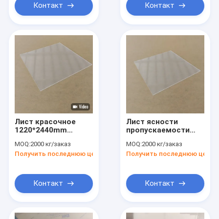
Контакт
Контакт
Лист красочное
Лист ясности
1220*2440mm
пропускаемости
бросания ясности
PMMA 94%
MOQ:
2000 кг/заказ
MOQ:
2000 кг/заказ
пропускаемости
акриловый для
Получить последнюю цену
Получить последнюю цену
94% акриловый
знака объявления
Контакт
Контакт