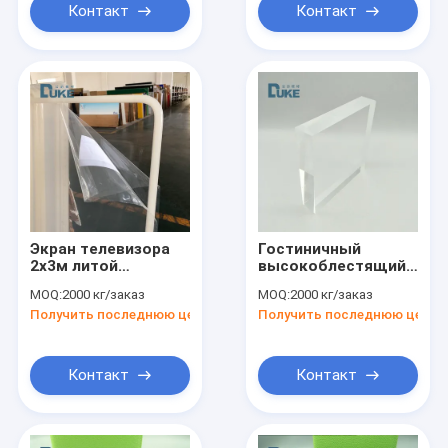
Контакт
Контакт
Экран телевизора
Гостиничный
2х3м литой
высокоблестящий
плаксигласовый
прозрачный
MOQ:
2000 кг/заказ
MOQ:
2000 кг/заказ
акриловый лист
устойчивый к
Получить последнюю цену
Получить последнюю цену
высокоупорный
ультрафиолету
перспективный
лист 2000 * 2000 мм
Контакт
Контакт