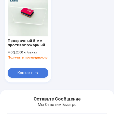
Прозрачный 5 мм
противопожарный
акриловый лист,
MOQ:
2000 кг/заказ
устойчивый к
Получить последнюю цену
ударам,
светопередача 93%
Контакт
Дом
Продукты
Оставьте Сообщение
Мы Ответим Быстро
О нас