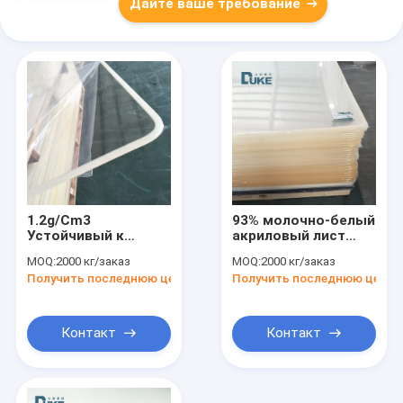
Дайте ваше требование
1.2g/Cm3
93% молочно-белый
Устойчивый к
акриловый лист
ударам акриловый
устойчивый к
MOQ:
2000 кг/заказ
MOQ:
2000 кг/заказ
высокое
ударам акриловый
Получить последнюю цену
Получить последнюю цену
разрешение 4x8 Ft
лист PMMA
Плексиглас
Контакт
Контакт