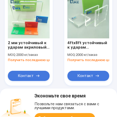
2 мм устойчивый к
4ftx8ft устойчивый
ударам акриловый
к ударам
светодиодный
акриловый
MOQ:
2000 кг/заказ
MOQ:
2000 кг/заказ
акриловый панель
плаксигласовый
Получить последнюю цену
Получить последнюю цену
неразрывный
лист 10 мм ISO9001
Контакт
Контакт
Экономьте свое время
Позвольте нам связаться с вами с
лучшими продуктами.