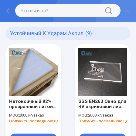
Устойчивый К Ударам Акрил
(9)
Нетоксичный 92%
SGS EN263 Окно для
прозрачный литой
RV акриловый лист
акриловый лист 1/8
с уменьшением
MOQ:
2000 кг/заказ
MOQ:
2000 кг/заказ
"Паннель PMMA
шума и
Получить последнюю цену
Получить последнюю цену
ультрафиолетовым
покрытием