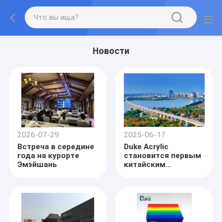
Новости
2026-07-29
2025-06-17
Встреча в середине
Duke Acrylic
года на курорте
становится первым
Эмэйшань
китайским
производителем,
который
соответствует
стандарту 6000 Дж
в новаторском
проекте