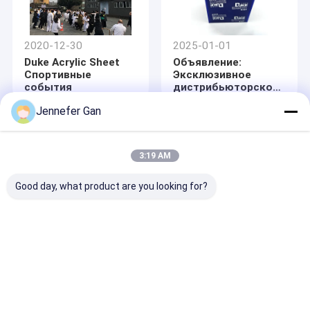
высокоскоростной
железной дороги
2020-12-30
2025-01-01
Duke Acrylic Sheet
Объявление:
Спортивные
Эксклюзивное
события
дистрибьюторское
партнерство в
Jennefer Gan
России для
акриловых листов -
рекламная серия
начиная с 2025 года
3:19 AM
Good day, what product are you looking for?
2024-03-23
2024-02-02
2024 Герцог
2024 Китайский
акриловый 135-я
Новый год
Кантонская ярмарка
приглашение
Главная страница
Карта сайта
Desktop Site