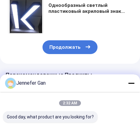
Однообразный светлый
пластиковый акриловый знак
черно-белый ночной лист
наружной дневной и ночной
вывески
Продолжать
Порекомендованные Продукты
Jennefer Gan
2:32 AM
Good day, what product are you looking for?
Синий и белый
Синий и белый
Duke Blue And