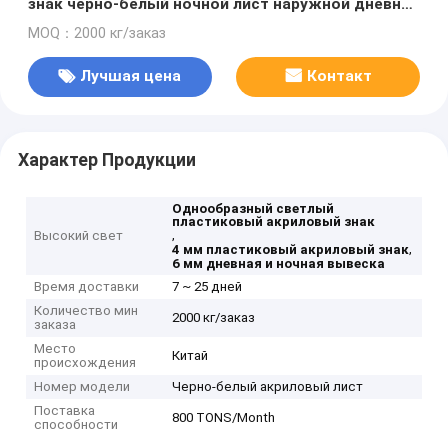
знак черно-белый ночной лист наружной дневной
и ночной вывески
MOQ：2000 кг/заказ
Лучшая цена
Контакт
Характер Продукции
Однообразный светлый
пластиковый акриловый знак
,
Высокий свет
,
4 мм пластиковый акриловый знак
6 мм дневная и ночная вывеска
Время доставки
7 ~ 25 дней
Количество мин
2000 кг/заказ
заказа
Место
Китай
происхождения
Номер модели
Черно-белый акриловый лист
Поставка
800 TONS/Month
способности