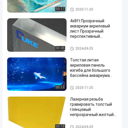
бесконечности.
Изготовление на заказ и
Акриловый лист для аквариу
00:17
2025-11-25
услуги ЧПУ-резки
ма
4x8ft Прозрачный
аквариум акриловый
лист Прозрачный
перспективный
коэффициент
Акриловый лист для аквариу
00:45
2024-09-25
ма
Толстая литая
акриловая панель
изгиба для большого
бассейна аквариума
бассейн океанариум
туннель подводные
Акриловый лист для аквариу
00:13
2025-11-25
окна
ма
Лазерная резьба
гравировать толстый
глянцевый
непрозрачный желтый
литой луцитовый
акриловый лист на
Лист знака акриловый
00:18
2024-09-25