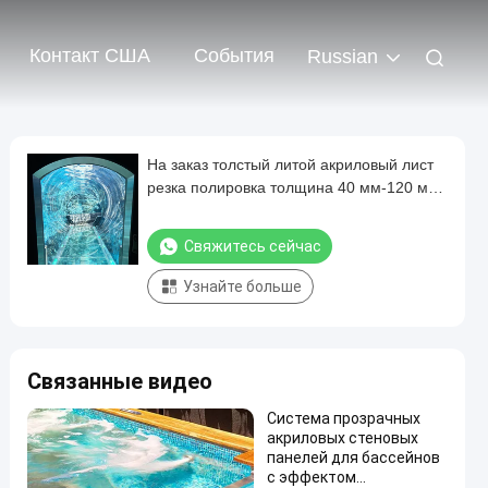
Контакт США
События
Russian
На заказ толстый литой акриловый лист
резка полировка толщина 40 мм-120 мм
для большого аквариума океанариум
туннель подводный просмотр
Свяжитесь сейчас
Узнайте больше
Связанные видео
Система прозрачных
акриловых стеновых
панелей для бассейнов
с эффектом