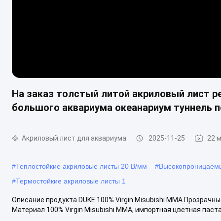
На заказ толстый литой акриловый лист р
большого аквариума океанариум туннель 
Акриловый лист для аквариума
2025-11-25
22 
#
Теплостойкие акриловые листы 20 В/мм
#
Высокопроницаемы
#
Термостойкие акриловые листы 1
Описание продукта DUKE 100% Virgin Misubishi MMA Прозрачн
Материал 100% Virgin Misubishi MMA, импортная цветная паста