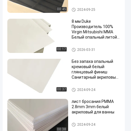
Лист знака акриловый
00:45
2024-09-25
8 мм Duke
Производитель 100%
Virgin Mitsubishi MMA
Белый опальный литой
en
акриловый лист гладкий
пластиковый
Санитарные акриловые лист
00:17
2026-03-31
ремесленный щит
ы
Без запаха опальный
кремовый белый
глянцевый финиш
Санитарный акриловый
лист для украшения
дома
Санитарные акриловые лист
00:37
2024-09-24
ы
лист бросания PMMA
2.8mm 3mm белый
акриловый для ванны
Санитарные акриловые лист
2024-09-24
ы
00:38