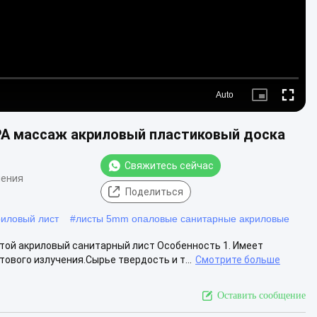
Auto
Picture-
Fullscre
in-
Picture
PA массаж акриловый пластиковый доска
Свяжитесь сейчас
нения
Поделиться
риловый лист
#
листы 5mm опаловые санитарные акриловые
итой акриловый санитарный лист Особенность 1. Имеет
ового излучения.Сырье твердость и т...
Смотрите больше
Оставить сообщение