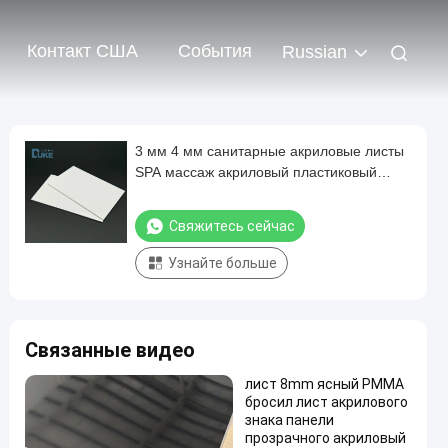
Контакт США
События
Russian
3 мм 4 мм санитарные акриловые листы
SPA массаж акриловый пластиковый
доска
Свяжитесь сейчас
Узнайте больше
Связанные видео
лист 8mm ясный PMMA
бросил лист акрилового
знака панели
прозрачного акриловый