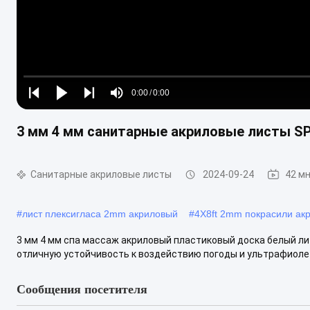
Loaded
:
0%
0:00
/
0:00
Play
Play
Play
Mute
Current
Duration
next
next
3 мм 4 мм санитарные акриловые листы S
Time
Санитарные акриловые листы
2024-09-24
42 м
#
лист плексигласа 2mm акриловый
#
4X8ft 2mm покрасили ак
3 мм 4 мм спа массаж акриловый пластиковый доска белый л
отличную устойчивость к воздействию погоды и ультрафиолет
Сообщения посетителя