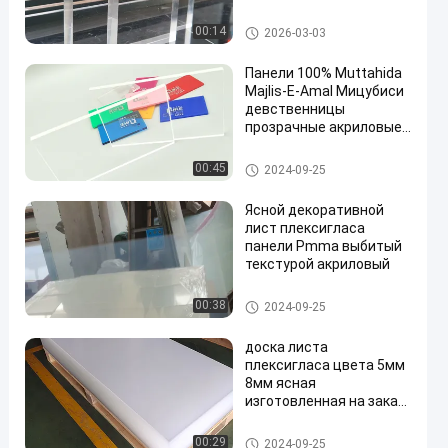
Custom Cutting Service
for Display
Прозрачный акриловый лист
00:14
2026-03-03
Панели 100% Muttahida
Majlis-E-Amal Мицубиси
девственницы
прозрачные акриловые
ясное PMMA
Прозрачный акриловый лист
00:45
2024-09-25
Ясной декоративной
лист плексигласа
панели Pmma выбитый
текстурой акриловый
Прозрачный акриловый лист
00:38
2024-09-25
доска листа
плексигласа цвета 5мм
8мм ясная
изготовленная на заказ
акриловая отрезанная
по размеру
Прозрачный акриловый лист
00:29
2024-09-25