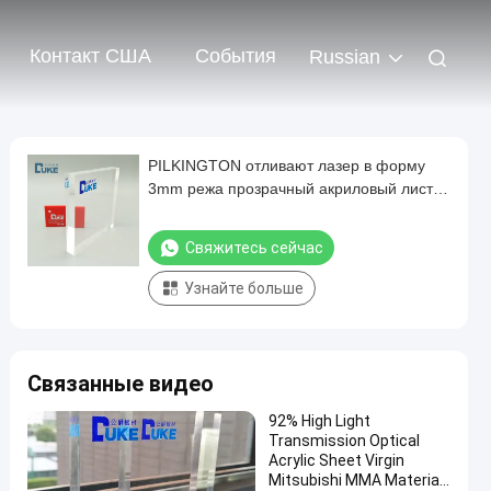
Контакт США
События
Russian
PILKINGTON отливают лазер в форму
3mm режа прозрачный акриловый лист
1.2g/Cm3
Свяжитесь сейчас
Узнайте больше
Связанные видео
92% High Light
Transmission Optical
Acrylic Sheet Virgin
Mitsubishi MMA Material