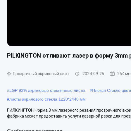
PILKINGTON отливают лазер в форму 3mm 
Прозрачный акриловый лист
2024-09-25
264 мн
#
LGP 92% акриловые стеклянные листы
#
Плекси Стекло цве
#
листы акрилового стекла 1220*2440 мм
ПИЛКИНГТОН Форма 3 мм лазерного резания прозрачного акрил
фабрика может предоставить услуги лазерной резки для проз
Сообщения посетителя