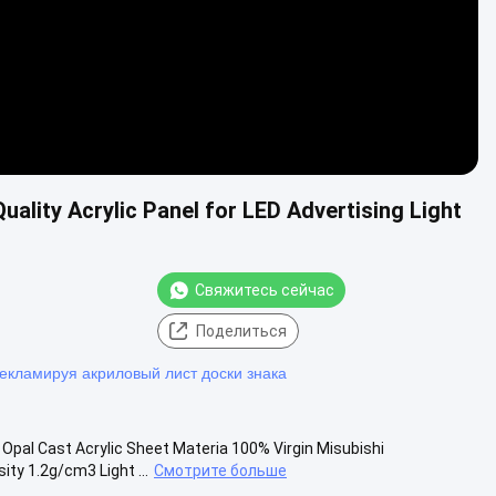
lity Acrylic Panel for LED Advertising Light
Свяжитесь сейчас
Поделиться
кламируя акриловый лист доски знака
Opal Cast Acrylic Sheet Materia 100% Virgin Misubishi
y 1.2g/cm3 Light ...
Смотрите больше