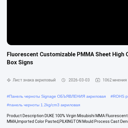
Fluorescent Customizable PMMA Sheet High Qua
Box Signs
Лист знака акриловый
2026-03-03
1062 мнения
#
Панель черноты Signage ОБЪЯВЛЕНИЯ акриловая
#
ROHS ре
#
панель черноты 1.2kg/cm3 акриловая
Product Description DUKE 100% Virgin Misubishi MMA Fluorescent 
MMA,Imported Color Pasted,PILKINGTON Mould Process Cast Densit