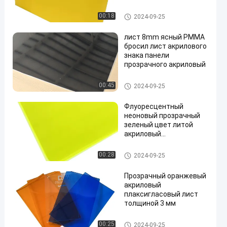
литой луцитовый
акриловый лист на
Лист знака акриловый
00:18
2024-09-25
заказ
лист 8mm ясный PMMA
бросил лист акрилового
знака панели
прозрачного акриловый
Лист знака акриловый
00:45
2024-09-25
Флуоресцентный
неоновый прозрачный
зеленый цвет литой
акриловый
плаксигласовый лист
для вывески
Лист знака акриловый
00:28
2024-09-25
Прозрачный оранжевый
акриловый
плаксигласовый лист
толщиной 3 мм
Лист знака акриловый
00:25
2024-09-25