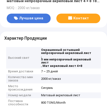
матовый непрозрачный акриловый лист 4 × 8 18 ×
24 24 × 36 для отображения
MOQ：2000 кг/заказ
Лучшая цена
Контакт
Характер Продукции
Окрашенный остывший
непрозрачный акриловый лист
,
Высокий свет
5 мм непрозрачный акриловый
лист
,
Мат акриловый лист 4×8
Время доставки
7 ~ 25 дней
Количество мин
2000 кг/заказ
заказа
Место
Сичуань
происхождения
Номер модели
Матовый акриловый лист
Поставка
800 TONS/Month
способности