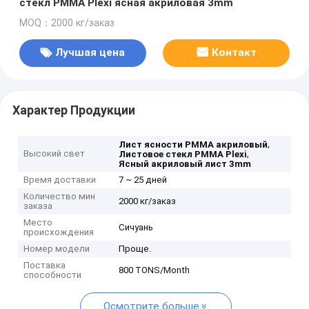
стекл PMMA Plexi ясная акриловая 3mm
MOQ：2000 кг/заказ
Лучшая цена
Контакт
Характер Продукции
,
Лист ясности PMMA акриловый
Высокий свет
,
Листовое стекл PMMA Plexi
Ясный акриловый лист 3mm
Время доставки
7 ~ 25 дней
Количество мин
2000 кг/заказ
заказа
Место
Сичуань
происхождения
Номер модели
Проще.
Поставка
800 TONS/Month
способности
Осмотрите больше