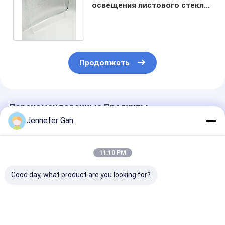
освещения листового стекл
PMMA Plexi ясная акриловая
3mm
Продолжать
Порекомендованные Продукты
Jennefer Gan
11:10 PM
Good day, what product are you looking for?
Duke Оптического
Duke Optical-Grade
Высокопрозр
класса литой
Cast Acrylic Sheet
оптический л
акриловый лист
100% Virgin
акриловый ли