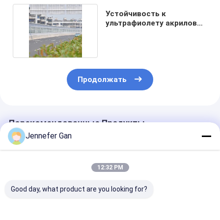
Устойчивость к
ультрафиолету акриловая
панель Pmma 4x8ft
Продолжать
Порекомендованные Продукты
Jennefer Gan
12:32 PM
Good day, what product are you looking for?
Duke Manufacturer's
Акриловый лист
Наружный ш