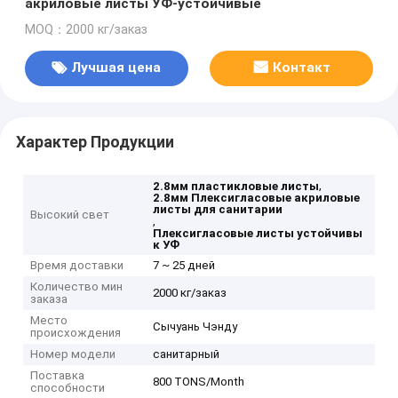
акриловые листы УФ-устойчивые
MOQ：2000 кг/заказ
Лучшая цена
Контакт
Характер Продукции
,
2.8мм пластикловые листы
2.8мм Плексигласовые акриловые
листы для санитарии
Высокий свет
,
Плексигласовые листы устойчивы
к УФ
Время доставки
7 ~ 25 дней
Количество мин
2000 кг/заказ
заказа
Место
Сычуань Чэнду
происхождения
Номер модели
санитарный
Поставка
800 TONS/Month
способности