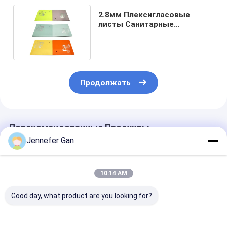
2.8мм Плексигласовые
листы Санитарные
акриловые листы УФ-
устойчивые
Продолжать
Порекомендованные Продукты
Jennefer Gan
10:14 AM
Good day, what product are you looking for?
DUKE Антиплесный
8 мм Duke
100% Листов