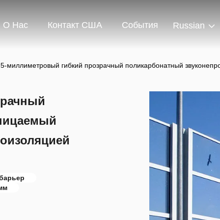
О Нас
Контакт США
События
Russian
5-миллиметровый гибкий прозрачный поликарбонатный звуконепро
зрачный
ницаемый
коизоляцией
 барьер
мм