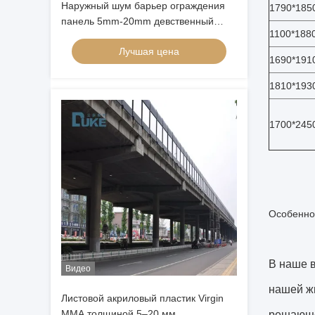
Наружный шум барьер ограждения
1790*185
панель 5mm-20mm девственный
1100*188
литой акриловый лист Устойчивая к
Лучшая цена
погоде звукоизоляция
1690*191
1810*193
1700*245
Особенно
В наше в
Видео
нашей жи
Листовой акриловый пластик Virgin
MMA толщиной 5–20 мм,
решающе