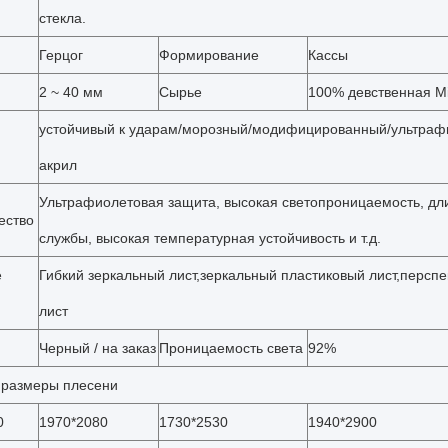
стекла.
Герцог
Формирование
Кассы
2 ~ 40 мм
Сырье
100% девственная Mi
устойчивый к ударам/морозный/модифицированный/ультраф
акрил
Ультрафиолетовая защита, высокая светопроницаемость, дл
ество
службы, высокая температурная устойчивость и т.д.
е
Гибкий зеркальный лист,зеркальный пластиковый лист,персп
лист
Черный / на заказ
Проницаемость света
92%
размеры плесени
0
1970*2080
1730*2530
1940*2900