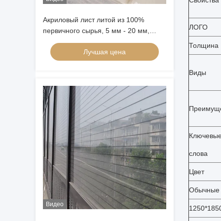
Свойства
Акриловый лист литой из 100%
ЛОГО
первичного сырья, 5 мм - 20 мм,
прочная панель для наружных
Толщина
Лучшая цена
шумозащитных барьеров
Виды
Преимущ
Ключевы
слова
Цвет
Обычные 
Видео
1250*185