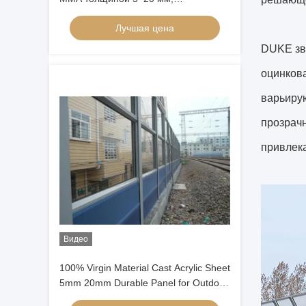
атмосферостойкая
Лучшая цена
звукоизоляционная панель
DUKE зв
оцинков
варьирую
прозрачн
привлек
Видео
100% Virgin Material Cast Acrylic Sheet
5mm 20mm Durable Panel for Outdoor
sound Barrier