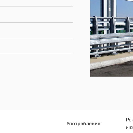
Рек
Употребление:
инж