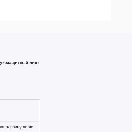
вукозащитный лист
 наполовину легче