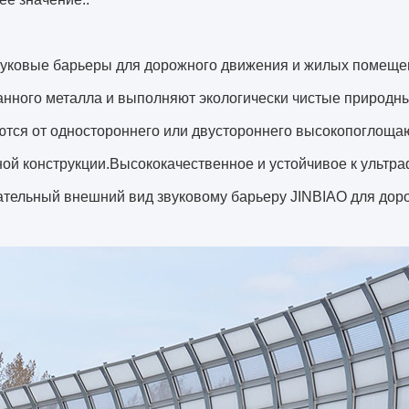
уковые барьеры для дорожного движения и жилых помещен
анного металла и выполняют экологически чистые природн
тся от одностороннего или двустороннего высокопоглощаю
ой конструкции.Высококачественное и устойчивое к ультр
ательный внешний вид звуковому барьеру JINBIAO для дор