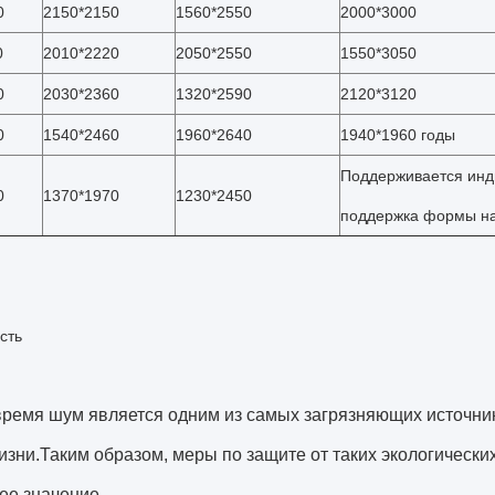
0
2150*2150
1560*2550
2000*3000
0
2010*2220
2050*2550
1550*3050
0
2030*2360
1320*2590
2120*3120
0
1540*2460
1960*2640
1940*1960 годы
Поддерживается инд
0
1370*1970
1230*2450
поддержка формы на
сть
ремя шум является одним из самых загрязняющих источник
зни.Таким образом, меры по защите от таких экологически
е значение..