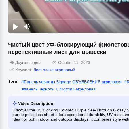
Чистый цвет УФ-блокирующий фиолетов
перспективный лист для вывески
Другие видео
October 13, 2023
Keyword:
Лист знака акриловый
Тэги:
#
Панель черноты Signage ОБЪЯВЛЕНИЯ акриловая
#
R
#
панель черноты 1.2kg/cm3 акриловая
Video Description:
Discover the UV Blocking Colored Purple See-Through Glossy So
purple plexiglass sheet offers exceptional durability, UV resist
Ideal for both indoor and outdoor displays, it combines style with 