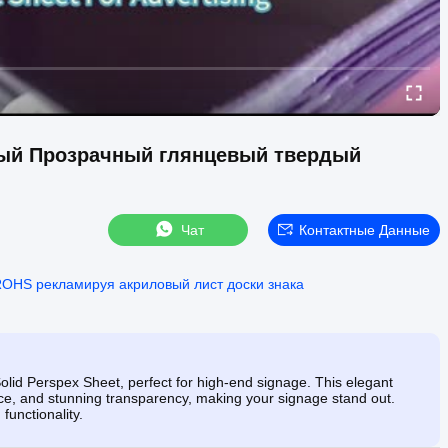
ый Прозрачный глянцевый твердый
Чат
Контактные Данные
OHS рекламируя акриловый лист доски знака
lid Perspex Sheet, perfect for high-end signage. This elegant
ance, and stunning transparency, making your signage stand out.
functionality.